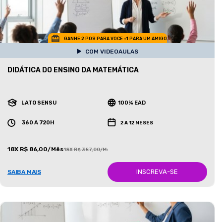
GANHE 2 POS PARA VOCE +1 PARA UM AMIGO
COM VIDEOAULAS
DIDÁTICA DO ENSINO DA MATEMÁTICA
LATO SENSU
100% EAD
360 A 720H
2 A 12 MESES
18X R$ 86,00/Mês
18X R$ 387,00/Mês
INSCREVA-SE
SAIBA MAIS