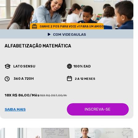
GANHE 2 POS PARA VOCE +1 PARA UM AMIGO
COM VIDEOAULAS
ALFABETIZAÇÃO MATEMÁTICA
LATO SENSU
100% EAD
360 A 720H
2 A 12 MESES
18X R$ 86,00/Mês
18X R$ 387,00/Mês
INSCREVA-SE
SAIBA MAIS