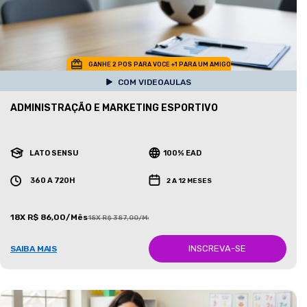
GANHE 2 POS PARA VOCE +1 PARA UM AMIGO
COM VIDEOAULAS
ADMINISTRAÇÃO E MARKETING ESPORTIVO
LATO SENSU
100% EAD
360 A 720H
2 A 12 MESES
18X R$ 86,00/Mês
18X R$ 387,00/Mês
INSCREVA-SE
SAIBA MAIS