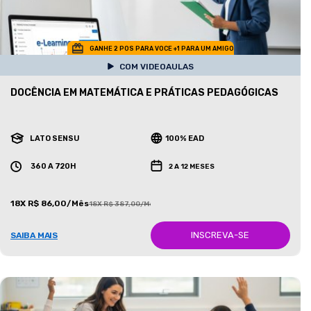
GANHE 2 POS PARA VOCE +1 PARA UM AMIGO
COM VIDEOAULAS
DOCÊNCIA EM MATEMÁTICA E PRÁTICAS PEDAGÓGICAS
LATO SENSU
100% EAD
360 A 720H
2 A 12 MESES
18X R$ 86,00/Mês
18X R$ 387,00/Mês
INSCREVA-SE
SAIBA MAIS