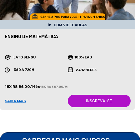
GANHE 2 POS PARA VOCE +1 PARA UM AMIGO
COM VIDEOAULAS
ENSINO DE MATEMÁTICA
LATO SENSU
100% EAD
360 A 720H
2 A 12 MESES
18X R$ 86,00/Mês
18X R$ 387,00/Mês
INSCREVA-SE
SAIBA MAIS