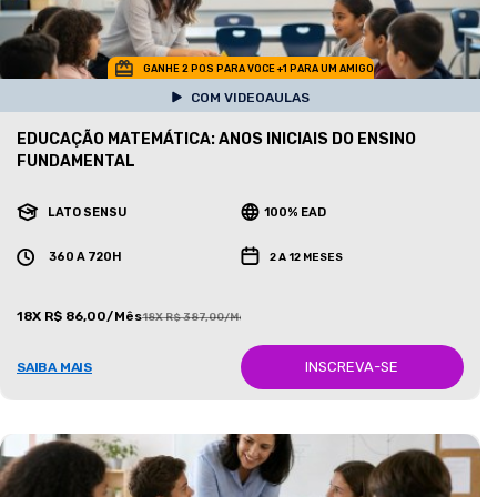
GANHE 2 POS PARA VOCE +1 PARA UM AMIGO
COM VIDEOAULAS
EDUCAÇÃO MATEMÁTICA: ANOS INICIAIS DO ENSINO
FUNDAMENTAL
LATO SENSU
100% EAD
360 A 720H
2 A 12 MESES
18X R$ 86,00/Mês
18X R$ 387,00/Mês
INSCREVA-SE
SAIBA MAIS