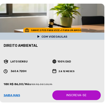
GANHE 2 POS PARA VOCE +1 PARA UM AMIGO
COM VIDEOAULAS
DIREITO AMBIENTAL
LATO SENSU
100% EAD
360 A 720H
2 A 12 MESES
18X R$ 86,00/Mês
18X R$ 387,00/Mês
INSCREVA-SE
SAIBA MAIS