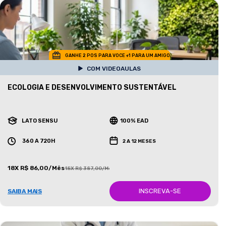
GANHE 2 POS PARA VOCE +1 PARA UM AMIGO
COM VIDEOAULAS
ECOLOGIA E DESENVOLVIMENTO SUSTENTÁVEL
LATO SENSU
100% EAD
360 A 720H
2 A 12 MESES
18X R$ 86,00/Mês
18X R$ 387,00/Mês
INSCREVA-SE
SAIBA MAIS