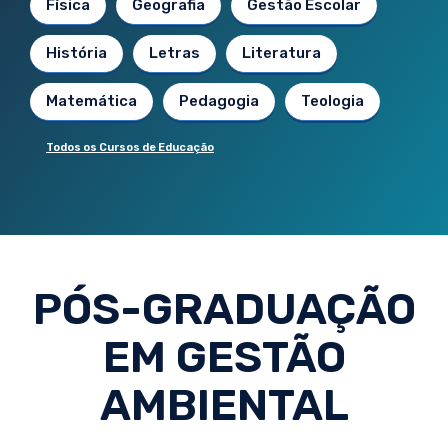
Física
Geografia
Gestão Escolar
História
Letras
Literatura
Matemática
Pedagogia
Teologia
Todos os Cursos de Educação
PÓS-GRADUAÇÃO
EM GESTÃO
AMBIENTAL