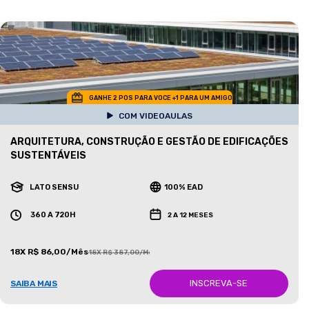
GANHE 2 POS PARA VOCE +1 PARA UM AMIGO
COM VIDEOAULAS
ARQUITETURA, CONSTRUÇÃO E GESTÃO DE EDIFICAÇÕES
SUSTENTÁVEIS
LATO SENSU
100% EAD
360 A 720H
2 A 12 MESES
18X R$ 86,00/Mês
18X R$ 387,00/Mês
INSCREVA-SE
SAIBA MAIS