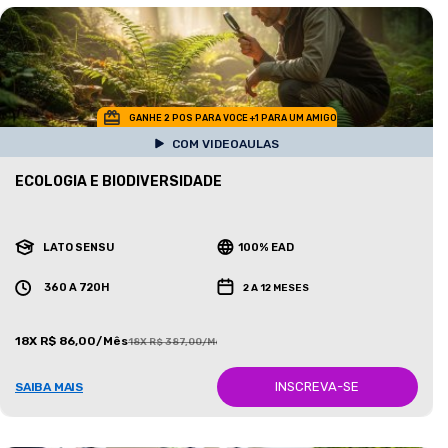
GANHE 2 POS PARA VOCE +1 PARA UM AMIGO
COM VIDEOAULAS
ECOLOGIA E BIODIVERSIDADE
LATO SENSU
100% EAD
360 A 720H
2 A 12 MESES
18X R$ 86,00/Mês
18X R$ 387,00/Mês
INSCREVA-SE
SAIBA MAIS