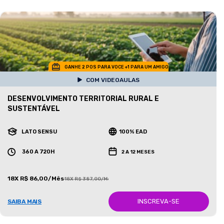
GANHE 2 POS PARA VOCE +1 PARA UM AMIGO
COM VIDEOAULAS
DESENVOLVIMENTO TERRITORIAL RURAL E
SUSTENTÁVEL
LATO SENSU
100% EAD
360 A 720H
2 A 12 MESES
18X R$ 86,00/Mês
18X R$ 387,00/Mês
INSCREVA-SE
SAIBA MAIS