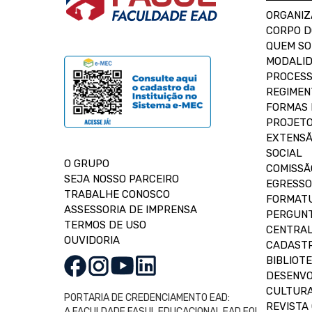
ORGANIZ
CORPO 
QUEM S
MODALID
PROCESS
REGIMEN
FORMAS 
PROJETO
EXTENSÃ
SOCIAL
O GRUPO
COMISSÃ
SEJA NOSSO PARCEIRO
EGRESSO
TRABALHE CONOSCO
FORMAT
ASSESSORIA DE IMPRENSA
PERGUNT
TERMOS DE USO
CENTRAL
OUVIDORIA
CADASTR
BIBLIOT
DESENVO
CULTUR
PORTARIA DE CREDENCIAMENTO EAD:
REVISTA 
A FACULDADE FASUL EDUCACIONAL EAD FOI