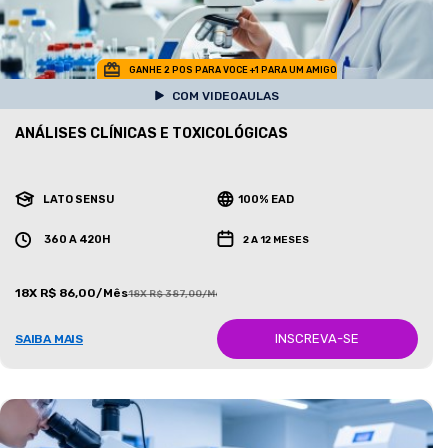
GANHE 2 POS PARA VOCE +1 PARA UM AMIGO
COM VIDEOAULAS
ANÁLISES CLÍNICAS E TOXICOLÓGICAS
LATO SENSU
100% EAD
360 A 420H
2 A 12 MESES
18X R$ 86,00/Mês
18X R$ 387,00/Mês
INSCREVA-SE
SAIBA MAIS