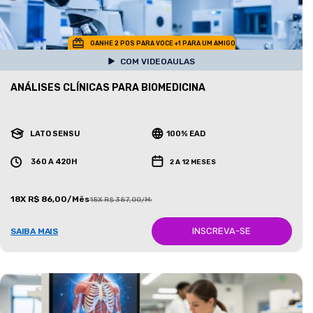
GANHE 2 POS PARA VOCE +1 PARA UM AMIGO
COM VIDEOAULAS
ANÁLISES CLÍNICAS PARA BIOMEDICINA
LATO SENSU
100% EAD
360 A 420H
2 A 12 MESES
18X R$ 86,00/Mês
18X R$ 387,00/Mês
INSCREVA-SE
SAIBA MAIS