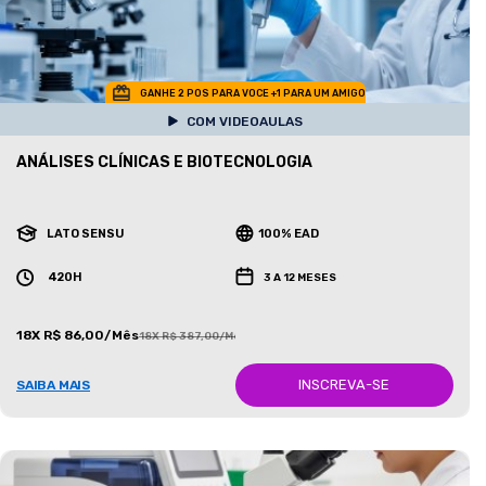
GANHE 2 POS PARA VOCE +1 PARA UM AMIGO
COM VIDEOAULAS
ANÁLISES CLÍNICAS E BIOTECNOLOGIA
LATO SENSU
100% EAD
420H
3 A 12 MESES
18X R$ 86,00/Mês
18X R$ 387,00/Mês
INSCREVA-SE
SAIBA MAIS