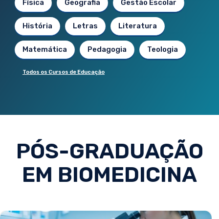
Física
Geografia
Gestão Escolar
História
Letras
Literatura
Matemática
Pedagogia
Teologia
Todos os Cursos de Educação
PÓS-GRADUAÇÃO
EM BIOMEDICINA