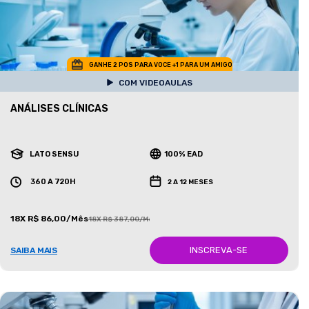
GANHE 2 POS PARA VOCE +1 PARA UM AMIGO
COM VIDEOAULAS
ANÁLISES CLÍNICAS
LATO SENSU
100% EAD
360 A 720H
2 A 12 MESES
18X R$ 86,00/Mês
18X R$ 387,00/Mês
INSCREVA-SE
SAIBA MAIS