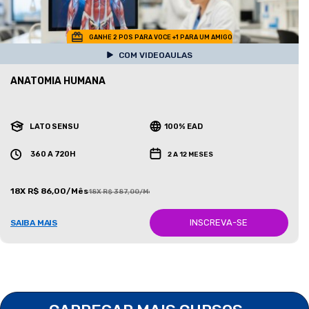
GANHE 2 POS PARA VOCE +1 PARA UM AMIGO
COM VIDEOAULAS
ANATOMIA HUMANA
LATO SENSU
100% EAD
360 A 720H
2 A 12 MESES
18X R$ 86,00/Mês
18X R$ 387,00/Mês
INSCREVA-SE
SAIBA MAIS