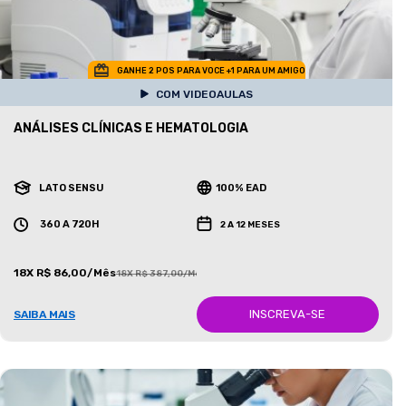
GANHE 2 POS PARA VOCE +1 PARA UM AMIGO
COM VIDEOAULAS
ANÁLISES CLÍNICAS E HEMATOLOGIA
LATO SENSU
100% EAD
360 A 720H
2 A 12 MESES
18X R$ 86,00/Mês
18X R$ 387,00/Mês
INSCREVA-SE
SAIBA MAIS