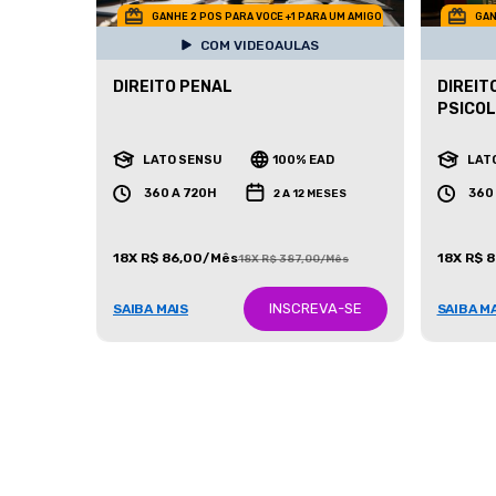
GANHE 2 POS PARA VOCE +1 PARA UM AMIGO
GAN
COM VIDEOAULAS
DIREITO PENAL
DIREIT
PSICOL
LATO SENSU
100% EAD
LAT
360 A 720H
360
2 A 12 MESES
18X R$ 86,00/Mês
18X R$ 
18X R$ 387,00/Mês
INSCREVA-SE
SAIBA MAIS
SAIBA M