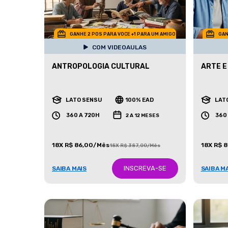
GANHE 2 POS PARA VOCE +1 PARA UM AMIGO
GAN
COM VIDEOAULAS
ANTROPOLOGIA CULTURAL
ARTE E
LATO SENSU
100% EAD
LAT
360 A 720H
360
2 A 12 MESES
18X R$ 86,00/Mês
18X R$ 
18X R$ 387,00/Mês
INSCREVA-SE
SAIBA MAIS
SAIBA M