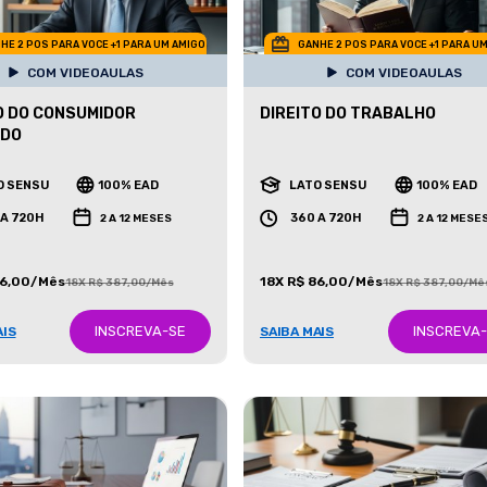
HE 2 POS PARA VOCE +1 PARA UM AMIGO
GANHE 2 POS PARA VOCE +1 PARA U
COM VIDEOAULAS
COM VIDEOAULAS
O DO CONSUMIDOR
DIREITO DO TRABALHO
ADO
O SENSU
100% EAD
LATO SENSU
100% EAD
 A 720H
360 A 720H
2 A 12 MESES
2 A 12 MESE
86,00/Mês
18X R$ 86,00/Mês
18X R$ 387,00/Mês
18X R$ 387,00/Mê
INSCREVA-SE
INSCREVA
AIS
SAIBA MAIS