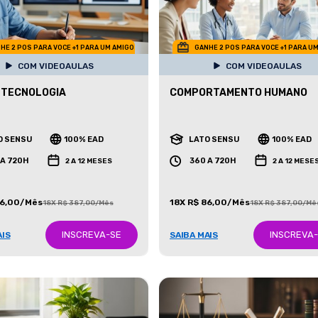
HE 2 POS PARA VOCE +1 PARA UM AMIGO
GANHE 2 POS PARA VOCE +1 PARA U
COM VIDEOAULAS
COM VIDEOAULAS
 TECNOLOGIA
COMPORTAMENTO HUMANO
O SENSU
100% EAD
LATO SENSU
100% EAD
 A 720H
360 A 720H
2 A 12 MESES
2 A 12 MESE
86,00/Mês
18X R$ 86,00/Mês
18X R$ 387,00/Mês
18X R$ 387,00/Mê
INSCREVA-SE
INSCREVA
AIS
SAIBA MAIS