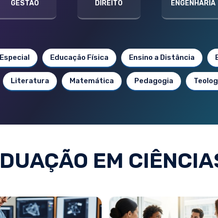
GESTÃO
DIREITO
ENGENHARIA
Especial
Educação Física
Ensino a Distância
Literatura
Matemática
Pedagogia
Teolog
DUAÇÃO EM CIÊNCIAS