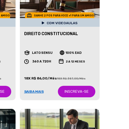
M AMIGO
GANHE 2 POS PARA VOCE +1 PARA UM AMIGO
COM VIDEOAULAS
DIREITO CONSTITUCIONAL
LATO SENSU
100% EAD
360 A 720H
S
2 A 12 MESES
18X R$ 86,00/Mês
s
18X R$ 387,00/Mês
-SE
INSCREVA-SE
SAIBA MAIS