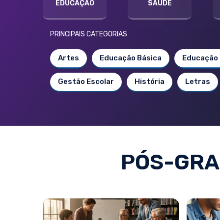
EDUCAÇÃO
SAÚDE
PRINCIPAIS CATEGORIAS
Artes
Educação Básica
Educação 
Gestão Escolar
História
Letras
PÓS-GRA