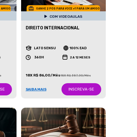
M AMIGO
GANHE 2 POS PARA VOCE +1 PARA UM AMIGO
COM VIDEOAULAS
DIREITO INTERNACIONAL
LATO SENSU
100% EAD
360H
S
2 A 12 MESES
18X R$ 86,00/Mês
s
18X R$ 387,00/Mês
-SE
INSCREVA-SE
SAIBA MAIS