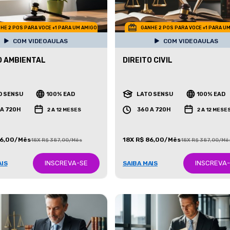
HE 2 POS PARA VOCE +1 PARA UM AMIGO
GANHE 2 POS PARA VOCE +1 PARA U
COM VIDEOAULAS
COM VIDEOAULAS
O AMBIENTAL
DIREITO CIVIL
O SENSU
100% EAD
LATO SENSU
100% EAD
 A 720H
360 A 720H
2 A 12 MESES
2 A 12 MESE
86,00/Mês
18X R$ 86,00/Mês
18X R$ 387,00/Mês
18X R$ 387,00/Mê
INSCREVA-SE
INSCREVA
AIS
SAIBA MAIS