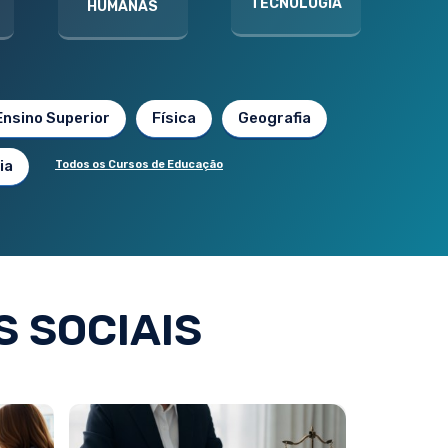
TECNOLOGIA
HUMANAS
Ensino Superior
Física
Geografia
ia
Todos os Cursos de Educação
 SOCIAIS