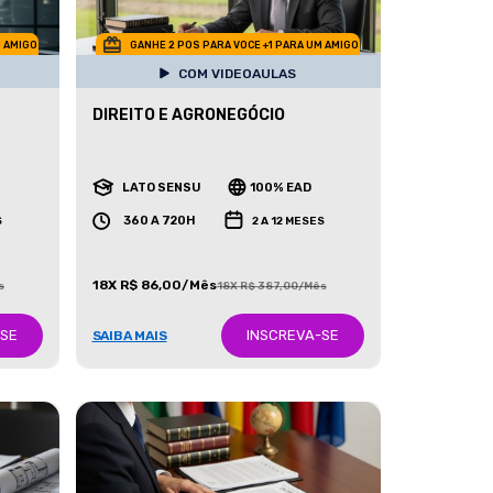
M AMIGO
GANHE 2 POS PARA VOCE +1 PARA UM AMIGO
COM VIDEOAULAS
DIREITO E AGRONEGÓCIO
LATO SENSU
100% EAD
360 A 720H
S
2 A 12 MESES
18X R$ 86,00/Mês
s
18X R$ 387,00/Mês
-SE
INSCREVA-SE
SAIBA MAIS