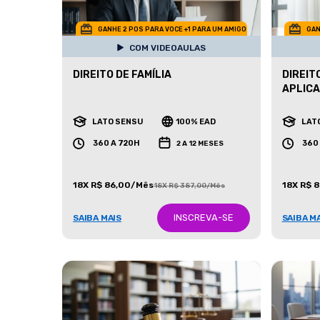
GANHE 2 POS PARA VOCE +1 PARA UM AMIGO
GAN
COM VIDEOAULAS
DIREITO DE FAMÍLIA
DIREIT
APLIC
LATO SENSU
100% EAD
LAT
360 A 720H
360
2 A 12 MESES
18X R$ 86,00/Mês
18X R$ 
18X R$ 387,00/Mês
INSCREVA-SE
SAIBA MAIS
SAIBA M