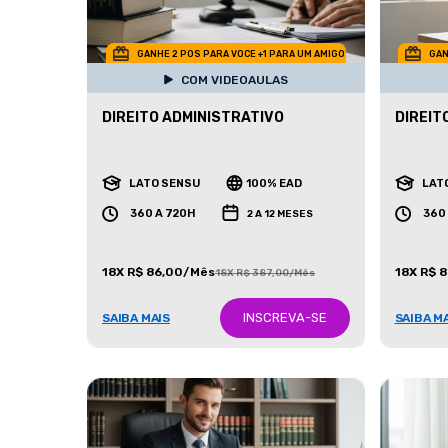
GANHE 2 POS PARA VOCE +1 PARA UM AMIGO
GAN
COM VIDEOAULAS
DIREITO ADMINISTRATIVO
DIREIT
LATO SENSU
100% EAD
LAT
360 A 720H
360
2 A 12 MESES
18X R$ 86,00/Mês
18X R$ 
18X R$ 387,00/Mês
INSCREVA-SE
SAIBA MAIS
SAIBA M