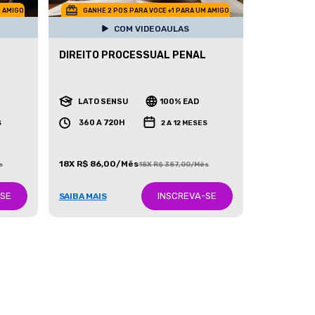
M AMIGO
GANHE 2 POS PARA VOCE +1 PARA UM AMIGO
COM VIDEOAULAS
DIREITO PROCESSUAL PENAL
LATO SENSU
100% EAD
360 A 720H
S
2 A 12 MESES
18X R$ 86,00/Mês
s
18X R$ 387,00/Mês
-SE
INSCREVA-SE
SAIBA MAIS