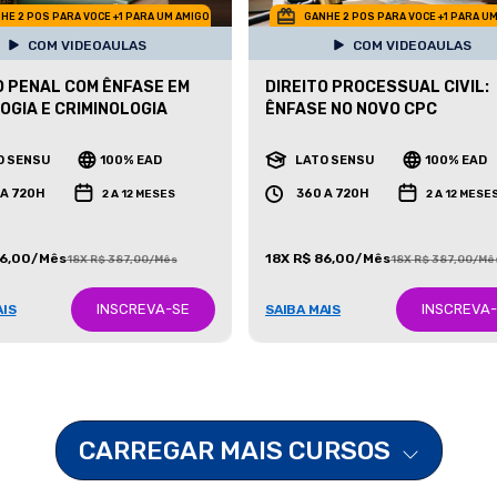
HE 2 POS PARA VOCE +1 PARA UM AMIGO
GANHE 2 POS PARA VOCE +1 PARA U
COM VIDEOAULAS
COM VIDEOAULAS
O PENAL COM ÊNFASE EM
DIREITO PROCESSUAL CIVIL:
OGIA E CRIMINOLOGIA
ÊNFASE NO NOVO CPC
O SENSU
100% EAD
LATO SENSU
100% EAD
 A 720H
360 A 720H
2 A 12 MESES
2 A 12 MESE
86,00/Mês
18X R$ 86,00/Mês
18X R$ 387,00/Mês
18X R$ 387,00/Mê
INSCREVA-SE
INSCREVA
AIS
SAIBA MAIS
CARREGAR MAIS CURSOS