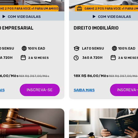
HE 2 POS PARA VOCE +1 PARA UM AMIGO
GANHE 2 POS PARA VOCE +1 PARA U
COM VIDEOAULAS
COM VIDEOAULAS
O EMPRESARIAL
DIREITO IMOBILIÁRIO
O SENSU
100% EAD
LATO SENSU
100% EAD
 A 720H
360 A 720H
2 A 12 MESES
2 A 12 MESE
86,00/Mês
18X R$ 86,00/Mês
18X R$ 387,00/Mês
18X R$ 387,00/Mê
INSCREVA-SE
INSCREVA
AIS
SAIBA MAIS