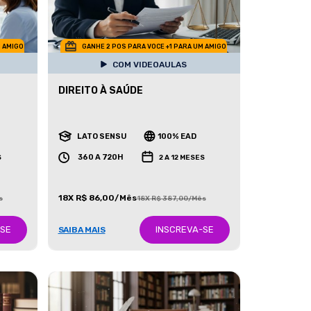
M AMIGO
GANHE 2 POS PARA VOCE +1 PARA UM AMIGO
COM VIDEOAULAS
DIREITO À SAÚDE
LATO SENSU
100% EAD
360 A 720H
S
2 A 12 MESES
18X R$ 86,00/Mês
s
18X R$ 387,00/Mês
-SE
INSCREVA-SE
SAIBA MAIS