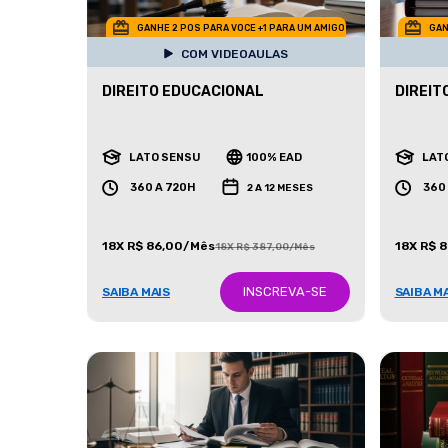
GANHE 2 POS PARA VOCE +1 PARA UM AMIGO
GAN
COM VIDEOAULAS
DIREITO EDUCACIONAL
DIREIT
LATO SENSU
100% EAD
LAT
360 A 720H
360
2 A 12 MESES
18X R$ 86,00/Mês
18X R$ 
18X R$ 387,00/Mês
INSCREVA-SE
SAIBA MAIS
SAIBA M