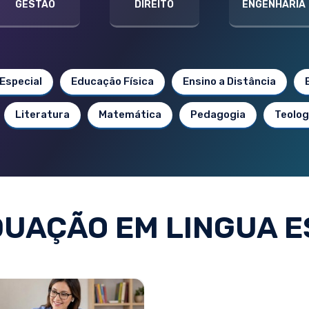
GESTÃO
DIREITO
ENGENHARIA
Especial
Educação Física
Ensino a Distância
Literatura
Matemática
Pedagogia
Teolog
UAÇÃO EM LINGUA 