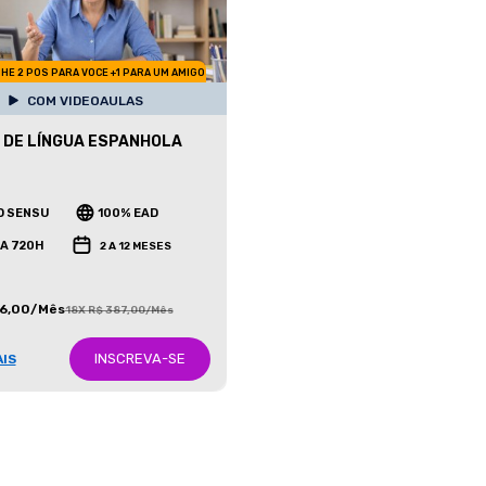
HE 2 POS PARA VOCE +1 PARA UM AMIGO
COM VIDEOAULAS
 DE LÍNGUA ESPANHOLA
O SENSU
100% EAD
 A 720H
2 A 12 MESES
86,00/Mês
18X R$ 387,00/Mês
INSCREVA-SE
AIS