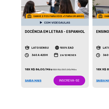
GANHE 2 POS PARA VOCE +1 PARA UM AMIGO
GAN
COM VIDEOAULAS
DOCÊNCIA EM LETRAS - ESPANHOL
ENSINO
LATO SENSU
100% EAD
LAT
360 A 420H
360
2 A 12 MESES
18X R$ 86,00/Mês
18X R$ 
18X R$ 387,00/Mês
INSCREVA-SE
SAIBA MAIS
SAIBA M