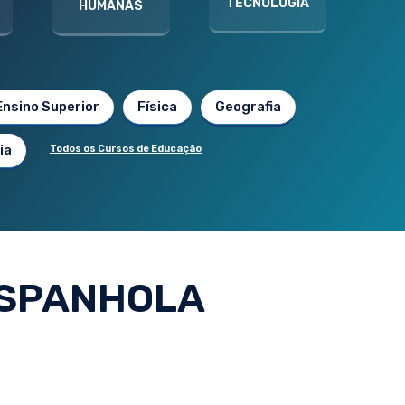
TECNOLOGIA
HUMANAS
Ensino Superior
Física
Geografia
ia
Todos os Cursos de Educação
ESPANHOLA