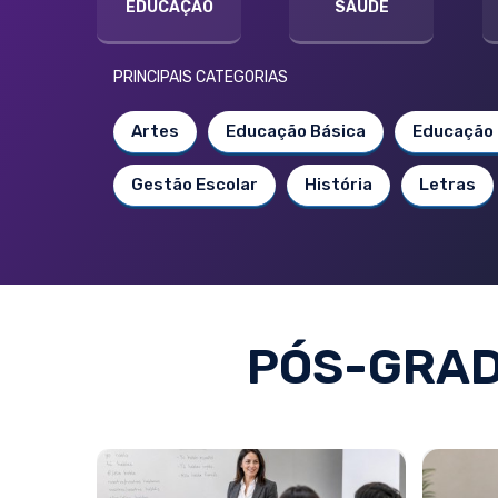
EDUCAÇÃO
SAÚDE
PRINCIPAIS CATEGORIAS
Artes
Educação Básica
Educação 
Gestão Escolar
História
Letras
PÓS-GRAD