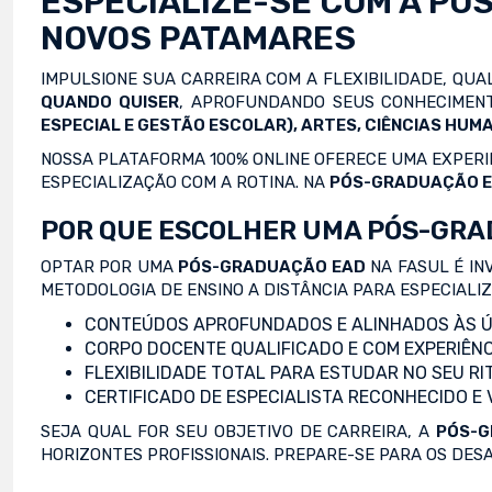
ESPECIALIZE-SE COM A
PÓ
NOVOS PATAMARES
IMPULSIONE SUA CARREIRA COM A FLEXIBILIDADE, QU
QUANDO QUISER
, APROFUNDANDO SEUS CONHECIMENT
ESPECIAL E GESTÃO ESCOLAR), ARTES, CIÊNCIAS HUMA
NOSSA PLATAFORMA 100% ONLINE OFERECE UMA EXPERIÊ
ESPECIALIZAÇÃO COM A ROTINA. NA
PÓS-GRADUAÇÃO 
POR QUE ESCOLHER UMA PÓS-GRA
OPTAR POR UMA
PÓS-GRADUAÇÃO EAD
NA FASUL É IN
METODOLOGIA DE ENSINO A DISTÂNCIA PARA ESPECIALI
CONTEÚDOS APROFUNDADOS E ALINHADOS ÀS Ú
CORPO DOCENTE QUALIFICADO E COM EXPERIÊNC
FLEXIBILIDADE TOTAL PARA ESTUDAR NO SEU RI
CERTIFICADO DE ESPECIALISTA RECONHECIDO E
SEJA QUAL FOR SEU OBJETIVO DE CARREIRA, A
PÓS-G
HORIZONTES PROFISSIONAIS. PREPARE-SE PARA OS DES