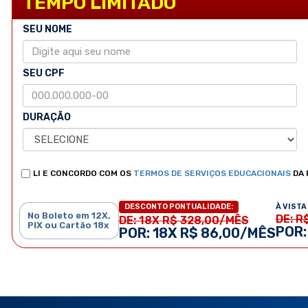
TEMPO LIMITADO
SEU NOME
SEU CPF
DURAÇÃO
LI E CONCORDO COM OS
TERMOS DE SERVIÇOS EDUCACIONAIS
DA 
À VISTA 
DESCONTO PONTUALIDADE:
No Boleto em 12X,
DE: R
DE: 18X R$ 328,00/MÊS
PIX ou Cartão 18x
POR:
POR: 18X R$ 86,00/MÊS