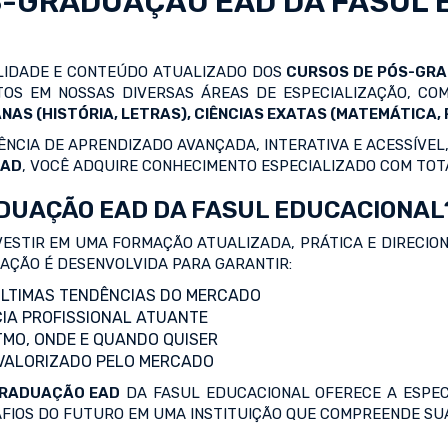
S-GRADUAÇÃO EAD
DA FASUL 
ALIDADE E CONTEÚDO ATUALIZADO DOS
CURSOS DE PÓS-GR
OS EM NOSSAS DIVERSAS ÁREAS DE ESPECIALIZAÇÃO, C
NAS (HISTÓRIA, LETRAS), CIÊNCIAS EXATAS (MATEMÁTICA, F
NCIA DE APRENDIZADO AVANÇADA, INTERATIVA E ACESSÍVEL,
EAD
, VOCÊ ADQUIRE CONHECIMENTO ESPECIALIZADO COM TOT
DUAÇÃO EAD DA FASUL EDUCACIONAL
VESTIR EM UMA FORMAÇÃO ATUALIZADA, PRÁTICA E DIRECIO
ZAÇÃO É DESENVOLVIDA PARA GARANTIR:
LTIMAS TENDÊNCIAS DO MERCADO
IA PROFISSIONAL ATUANTE
TMO, ONDE E QUANDO QUISER
 VALORIZADO PELO MERCADO
RADUAÇÃO EAD
DA FASUL EDUCACIONAL OFERECE A ESPEC
AFIOS DO FUTURO EM UMA INSTITUIÇÃO QUE COMPREENDE SUA