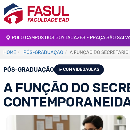
POLO CAMPOS DOS GOYTACAZES - PRAÇA SÃO SALV
HOME
PÓS-GRADUAÇÃO
A FUNÇÃO DO SECRETÁRIO
PÓS-GRADUAÇÃO
COM VIDEOAULAS
A FUNÇÃO DO SECR
CONTEMPORANEID