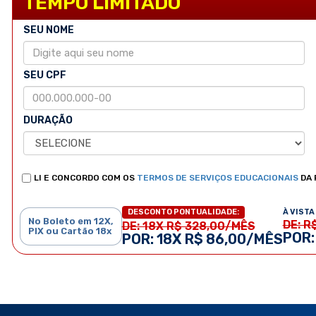
TEMPO LIMITADO
SEU NOME
SEU CPF
DURAÇÃO
LI E CONCORDO COM OS
TERMOS DE SERVIÇOS EDUCACIONAIS
DA 
À VISTA 
DESCONTO PONTUALIDADE:
No Boleto em 12X,
DE: R
DE: 18X R$ 328,00/MÊS
PIX ou Cartão 18x
POR:
POR: 18X R$ 86,00/MÊS