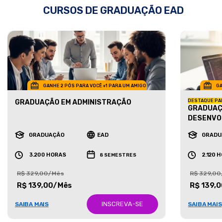
CURSOS DE GRADUAÇÃO EAD
GANHE 2 PÓS PARA VOCÊ +1 PARA UM AMIGO
GA
GRADUAÇÃO EM ADMINISTRAÇÃO
DESTAQUE PA
GRADUAÇ
DESENVO
GRADUAÇÃO
EAD
GRADU
3.200 HORAS
2.120 
8 SEMESTRES
R$ 329,00/Mês
R$ 329,0
R$ 139,00/Mês
R$ 139,
INSCREVA-SE
SAIBA MAIS
SAIBA MAIS